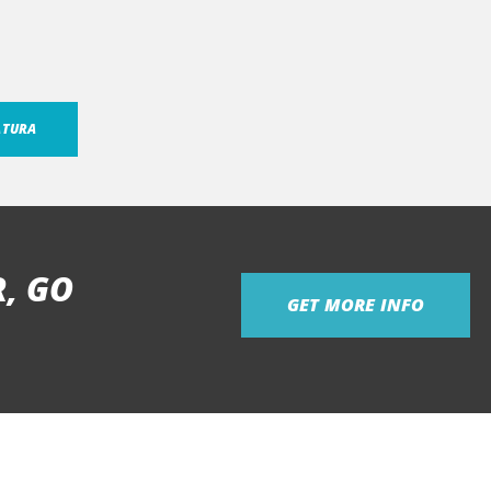
ATURA
, GO
GET MORE INFO