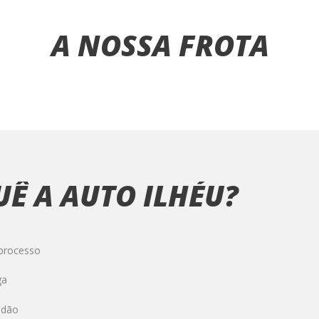
A NOSSA FROTA
Ê A AUTO ILHÉU?
 processo
ga
idão