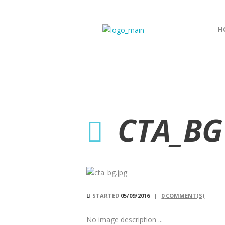
H
CTA_BG
STARTED
05/09/2016
0
COMMENT(S)
No image description ...